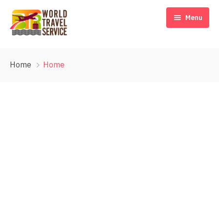
Menu
Home
Home
Home
Our Story
Destinations
Travel Blog & Tips
Contact Us
EN