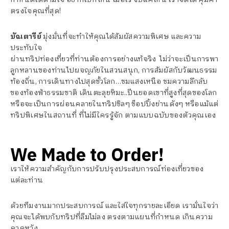
ตรงใจคุณที่สุด!
บัณตารีย์
มุ่งมั่นที่จะทำให้คุณได้สัมผัสความพิเศษ และความ
ประทับใจ
ผ่านทริปท่องเที่ยวที่ท่านต้องการอย่างแท้จริง ไม่ว่าจะเป็นการ
พา
ลูกหลานของท่านไป
ผจญภัยใน
สวนสนุก, การสัมผัสกับวัฒนธรรม
ท้องถิ่น, การเดินทางไปสุดขั้วโลก…ชมแสงเหนือ ชมความลึกลับ
ของท้องฟ้าธรรมชาติ เดินตะลุยหิมะ..ปีนยอดเขาที่สูงที่สุดของโลก
หรือจะเป็นการผ่อนคลายในทริปชิลๆ ช็อปปิ้งย่านดังๆ หรือแม้แต่
ทริปพิเศษในสถานที่ ที่ไม่มีใครรู้จัก ตามแบบฉบับของตัวคุณเอง
We Made to Order!
เราให้ความสำคัญกับการปรับปรุงประสบการณ์ท่องเที่ยวของ
แต่ละท่าน
ด้วยทีมงานมากประสบการณ์ และใส่ใจทุกรายละเอียด เรามั่นใจว่า
คุณจะได้พบกับทริป
ที่ลืมไม่ลง ตรงตามแผนที่กำหนด เกินความ
คาดหวัง…